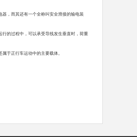
电器，而其还有一个全称叫安全滑接的输电装
运行的过程中，可以承受导线发生垂直时，荷重
还属于正行车运动中的主要载体。