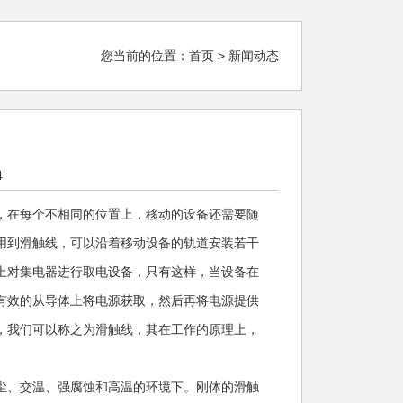
您当前的位置：
首页
> 新闻动态
4
，在每个不相同的位置上，移动的设备还需要随
用到滑触线，可以沿着移动设备的轨道安装若干
上对集电器进行取电设备，只有这样，当设备在
有效的从导体上将电源获取，然后再将电源提供
，我们可以称之为滑触线，其在工作的原理上，
尘、交温、强腐蚀和高温的环境下。刚体的滑触